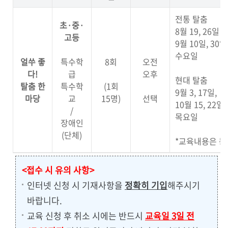
전통 탈춤
초·중·
8월 19, 26일
고등
9월 10일, 30일
수요일
얼쑤 좋
특수학
8회
오전
다!
급
오후
현대 탈춤
탈춤 한
특수학
(1회
9월 3, 17일,
마당
교
15명)
선택
10월 15, 22일
/
목요일
장애인
(단체)
*교육내용은 동
<접수 시 유의 사항>
인터넷 신청 시 기재사항을
정확히 기입
해주시기
바랍니다.
교육 신청 후 취소 시에는 반드시
교육일 3일 전