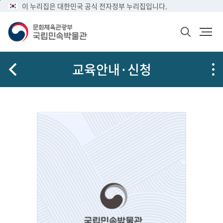
메
본
이 누리집은 대한민국 공식 전자정부 누리집입니다.
문
뉴
문
메
화
바
바
뉴
체
검
로
로
열
육
색
가
가
기
관
창
공
광
기
기
교육안내·신청
열
유
부
기
국
립
민
속
박
물
관
로
고