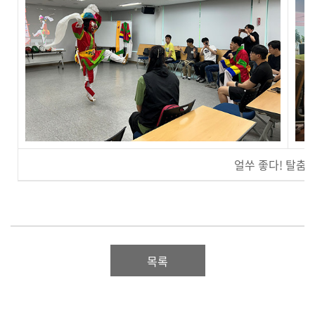
얼쑤 좋다! 탈춤
목록