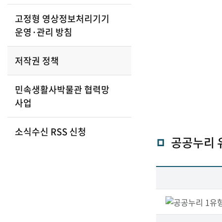
고정형 영상정보처리기기
운영·관리 방침
관
저작권 정책
광
민속생활사박물관 협력망
사업
소식수신 RSS 신청
부
공공누리 
공
공
국
누
리
유