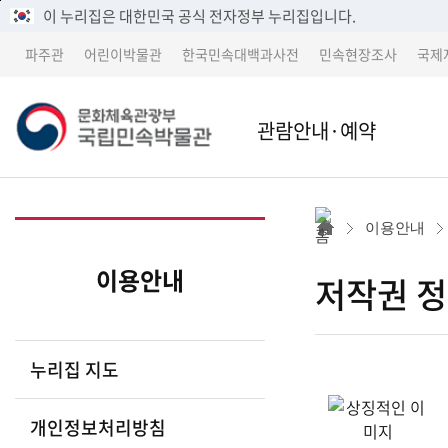
메
본
이 누리집은 대한민국 공식 전자정부 누리집입니다.
뉴
문
파주관
어린이박물관
한국민속대백과사전
민속현장조사
국제
바
바
로
로
가
가
문
관람안내·예약
기
기
본관
본관 
화
이용안내
어린이박물관
파주
이용안내
저작권 
체
파주관
어린
누리집 지도
박물관 소개
교류 
육
개인정보처리방침
세종 이전 건립