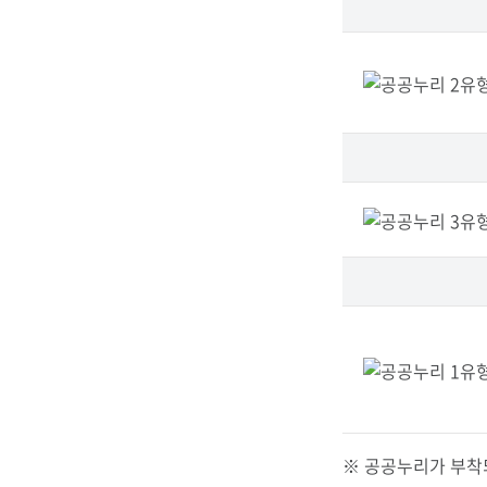
형
립
민
속
박
물
※ 공공누리가 부착