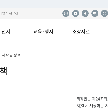
저널 무형유산
전시
교육·행사
소장자료
한
전시
교육안내·신청
소장품
사
저작권 정책
관 전시
교육자료
민속아카이브
민
정책
국
이박물관 전시
행사 및 공연
도서자료실
산
전시
기증
발
저작권법 제24조의
지)에서 제공하는 
열람·복제·매도
학