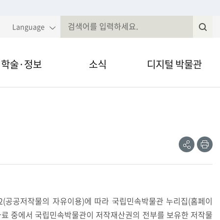
Language
학술·정보
소식
디지털 박물관
국민속대백과
알림·공고
VR·온라인 전시
전
속현장조사
웹진
영상채널
공
인
유
쇄
제저널무형유
전자민원
간자료 검색
정보공개
2(공공저작물의 자유이용)에 따라 국립민속박물관 누리집(홈페이
자료 중에서 국립민속박물관이 저작재산권의 전부를 보유한 저작물
술세미나
법령, 규정 등