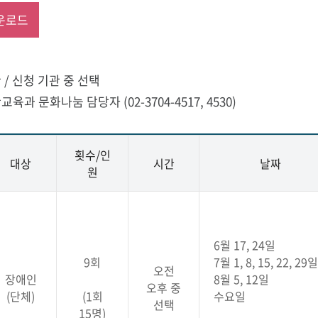
운로드
 / 신청 기관 중 선택
육과 문화나눔 담당자 (02-3704-4517, 4530)
횟수/인
대상
시간
날짜
원
6월 17, 24일
9회
7월 1, 8, 15, 22, 29일
오전
장애인
8월 5, 12일
오후 중
(단체)
(1회
수요일
선택
15명)