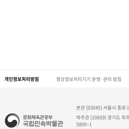
현
재
상
태
로
구
성
개인정보처리방침
영상정보처리기기 운영·관리 방침
본관 [03045] 서울시 종로구 
파주관 [10859] 경기도 파주
5800~1