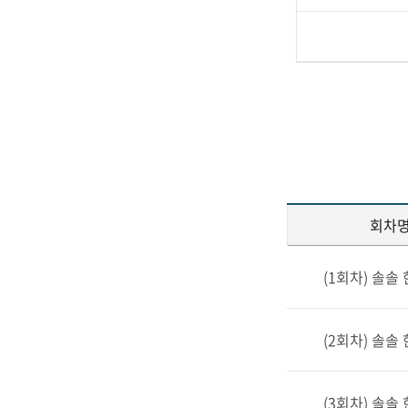
회차
클
(1회차) 솔솔
래
스
정
(2회차) 솔솔
보
–
회
(3회차) 솔솔