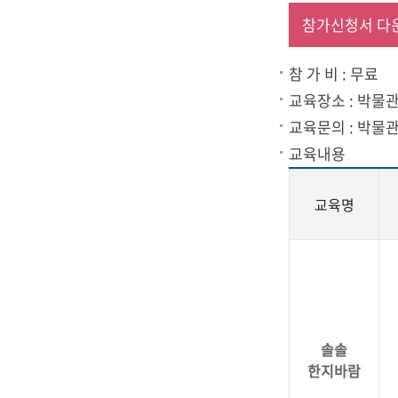
참가신청서 다
관
참 가 비 : 무료
교육장소 : 박물관
교육문의 : 박물관교
교육내용
로
교육명
고
솔솔
한지바람