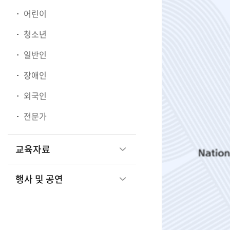
어린이
청소년
관
일반인
장애인
광
외국인
전문가
부
교육자료
행사 및 공연
국