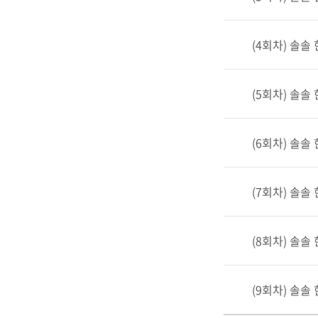
차
명
,
(4회차) 솔솔
교
육
일
(5회차) 솔솔
시
,
접
(6회차) 솔솔
수
일
시
(7회차) 솔솔
,
신
청
(8회차) 솔솔
/
정
(9회차) 솔솔
원
,