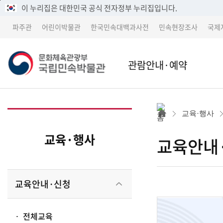
메
본
이 누리집은 대한민국 공식 전자정부 누리집입니다.
뉴
문
파주관
어린이박물관
한국민속대백과사전
민속현장조사
국제
바
바
로
로
가
가
문
관람안내·예약
기
기
본관
본관 
화
교육·행사
어린이박물관
파주
교육·행사
교육안내
체
파주관
어린
교육안내·신청
박물관 소개
교류 
육
전체교육
세종 이전 건립