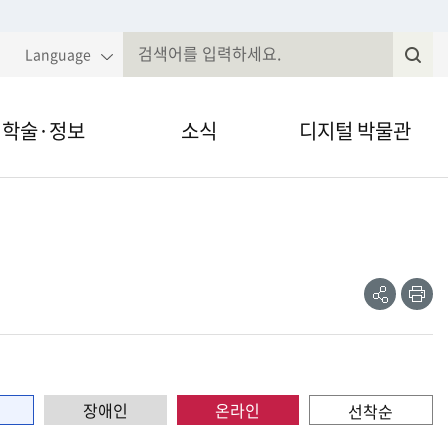
Language
학술·정보
소식
디지털 박물관
국민속대백과
알림·공고
VR·온라인 전시
전
속현장조사
웹진
영상채널
공
인
유
쇄
제저널무형유
전자민원
간자료 검색
정보공개
장애인
온라인
선착순
술세미나
법령, 규정 등