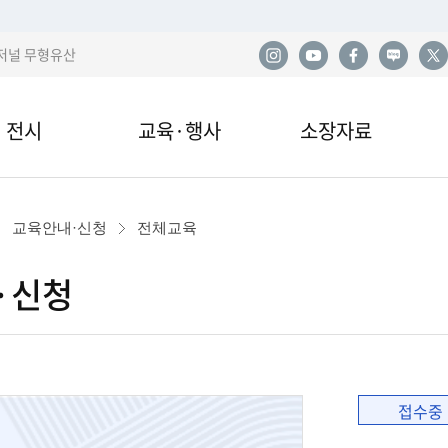
저널 무형유산
전시
교육·행사
소장자료
한
전시
교육안내·신청
소장품
사
교육안내·신청
전체교육
관 전시
교육자료
민속아카이브
민
·신청
국
이박물관 전시
행사 및 공연
도서자료실
산
전시
기증
발
접수중
열람·복제·매도
학