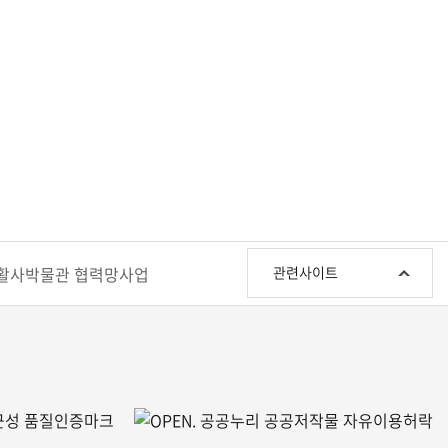
관
활사박물관 협력망사업
관련사이트
련
사
이
트