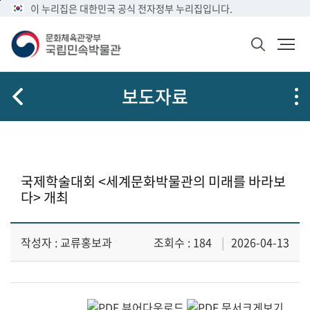
메
본
이 누리집은 대한민국 공식 전자정부 누리집입니다.
뉴
문
바
바
검
로
로
색
가
가
창
열
기
기
보도자료
기
국제학술대회 <세계문화박물관의 미래를 바라보
다> 개최
작성자 : 교류홍보과
조회수 : 184
2026-04-13
보
도
자