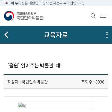
메
본
이 누리집은 대한민국 공식 전자정부 누리집입니다.
뉴
문
바
바
검
로
로
색
가
가
창
열
기
기
교육자료
기
[음원] 읽어주는 박물관 ‘체’
작성자 : 국립민속박물관
조회수 : 8936