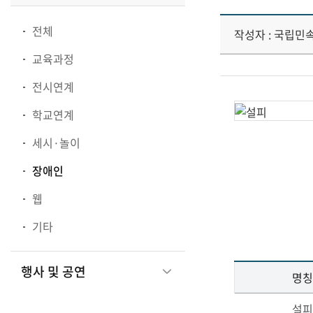
전체
작성자 : 국립민
교육과정
전시연계
학교연계
세시·놀이
장애인
웹
기타
행사 및 공연
명칭
설피