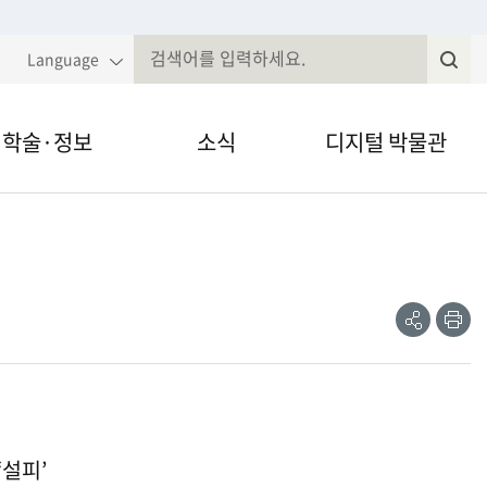
Language
학술·정보
소식
디지털 박물관
국민속대백과
알림·공고
VR·온라인 전시
전
속현장조사
웹진
영상채널
제저널무형유
전자민원
간자료 검색
정보공개
‘설피’
술세미나
법령, 규정 등