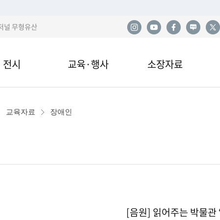
저널 무형유산
전시
교육·행사
소장자료
한
전시
교육안내·신청
소장품
사
교육자료
장애인
관 전시
교육자료
민속아카이브
민
국
이박물관 전시
행사 및 공연
도서자료실
산
전시
기증
발
[음원] 읽어주는 박물관 
열람·복제·매도
학