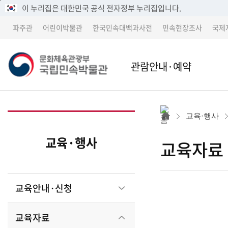
메
본
이 누리집은 대한민국 공식 전자정부 누리집입니다.
뉴
문
파주관
어린이박물관
한국민속대백과사전
민속현장조사
국제
바
바
로
로
가
가
관람안내·예약
기
기
본관
본관 
교육·행사
어린이박물관
파주
교육·행사
교육자료
파주관
어린
교육안내·신청
박물관 소개
교류 
교육자료
세종 이전 건립