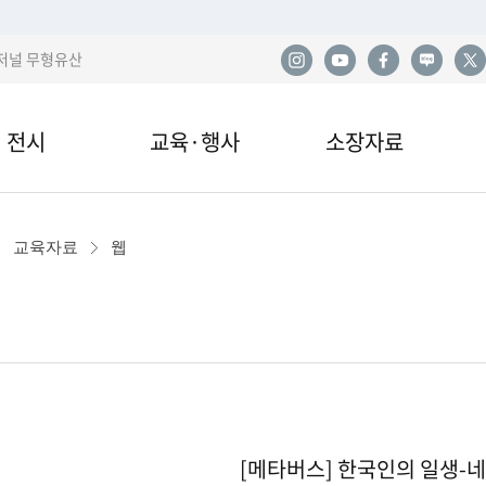
저널 무형유산
전시
교육·행사
소장자료
한
전시
교육안내·신청
소장품
사
교육자료
웹
관 전시
교육자료
민속아카이브
민
국
이박물관 전시
행사 및 공연
도서자료실
산
전시
기증
발
[메타버스] 한국인의 일생-네
열람·복제·매도
학