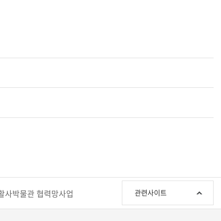
관
활사박물관 협력망사업
관련사이트
련
사
이