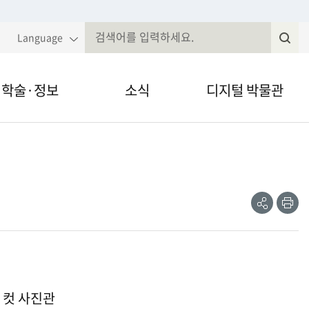
Language
학술·정보
소식
디지털 박물관
국민속대백과
알림·공고
VR·온라인 전시
전
속현장조사
웹진
영상채널
제저널무형유
전자민원
간자료 검색
정보공개
 컷 사진관
술세미나
법령, 규정 등