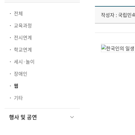
전체
작성자 : 국립민
교육과정
전시연계
학교연계
세시·놀이
장애인
웹
기타
행사 및 공연