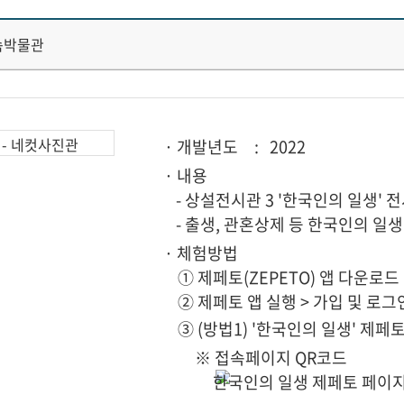
속박물관
· 개발년도
: 2022
· 내용
- 상설전시관 3 '한국인의 일생' 
- 출생, 관혼상제 등 한국인의 일
· 체험방법
① 제페토(ZEPETO) 앱 다운로드
② 제페토 앱 실행 > 가입 및 로그
③ (방법1) '한국인의 일생' 제페
※ 접속페이지 QR코드