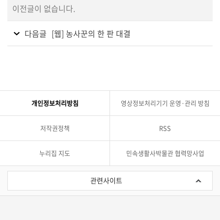
이전글이 없습니다.
다음글
[웹] 농사꾼의 한 판 대결
개인정보처리방침
영상정보처리기기 운영·관리 방침
저작권정책
RSS
누리집 지도
민속생활사박물관 협력망사업
관
련
관련사이트
사
이
트