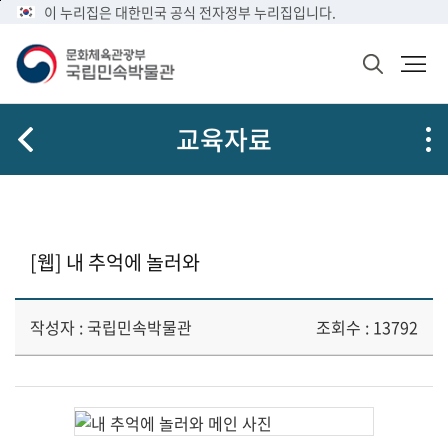
메
본
이 누리집은 대한민국 공식 전자정부 누리집입니다.
뉴
문
바
바
검
로
로
색
가
가
창
열
기
기
교육자료
기
[웹] 내 추억에 놀러와
작성자 : 국립민속박물관
조회수 : 13792