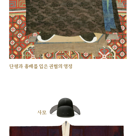
단령과 흉배를 입은 권협의 영정
사모