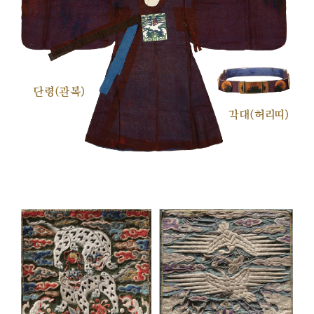
단령(관복)
각대(허리띠)