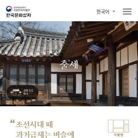
한국어
출세
“
조선시대 때
과거급제는 벼슬에
사랑방