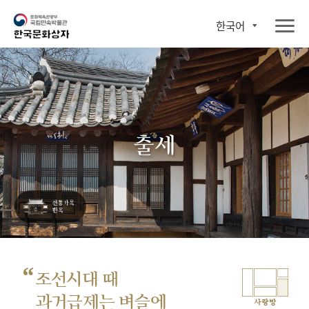
한국어
출세
“
조선시대 때
과거급제는 벼슬에
사랑방