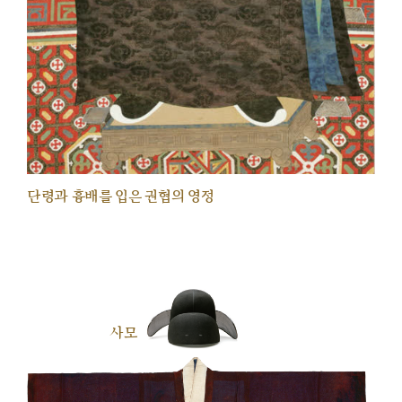
단령과 흉배를 입은 권협의 영정
사모