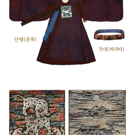
단령(관복)
각대(허리띠)