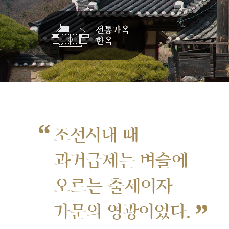
“
조선시대 때
과거급제는 벼슬에
오르는 출세이자
”
가문의 영광이었다.