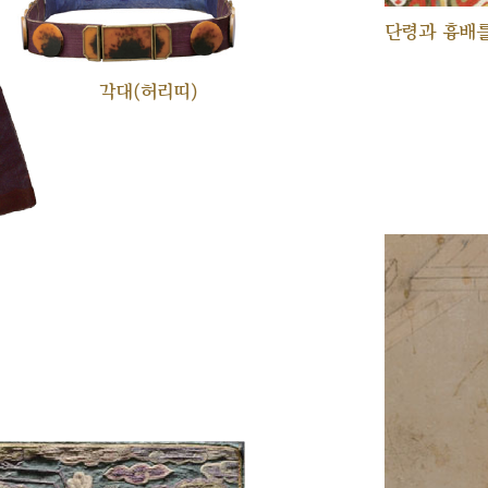
단령과 흉배를
각대(허리띠)