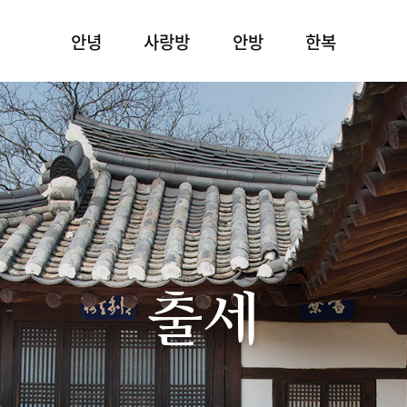
안녕
사랑방
안방
한복
출세