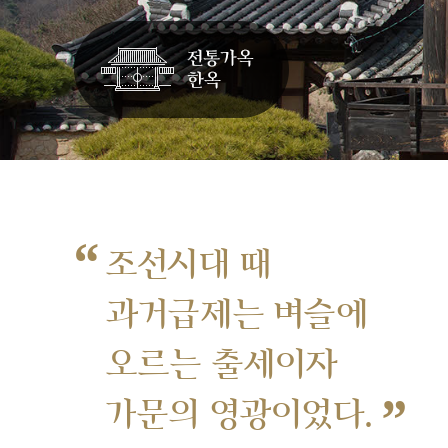
“
조선시대 때
과거급제는 벼슬에
오르는 출세이자
”
가문의 영광이었다.