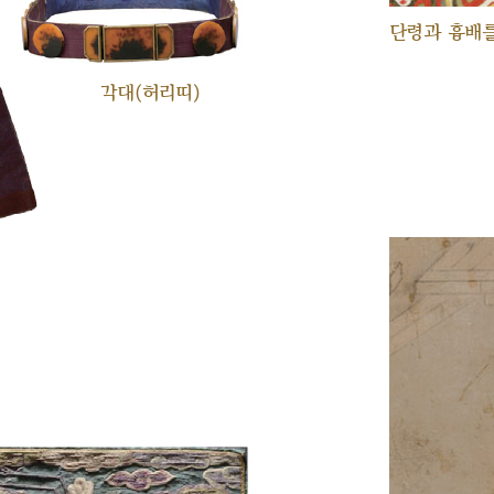
단령과 흉배를
각대(허리띠)