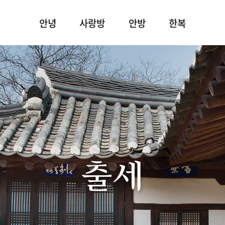
안녕
사랑방
안방
한복
출세