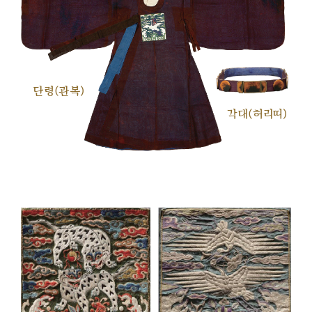
단령(관복)
각대(허리띠)