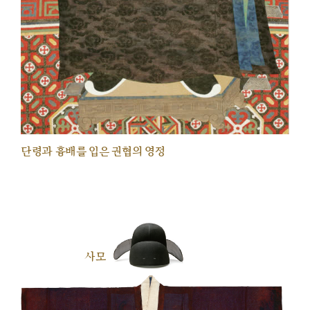
단령과 흉배를 입은 권협의 영정
사모