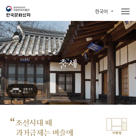
한국어
출세
“
조선시대 때
과거급제는 벼슬에
사랑방