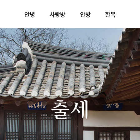
안녕
사랑방
안방
한복
출세