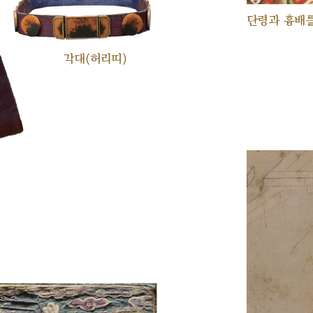
단령과 흉배를
각대(허리띠)