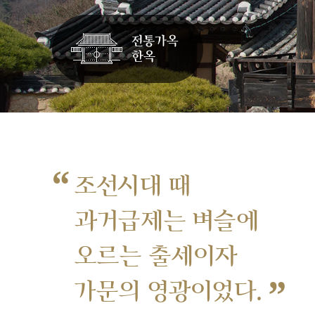
“
조선시대 때
과거급제는 벼슬에
오르는 출세이자
”
가문의 영광이었다.