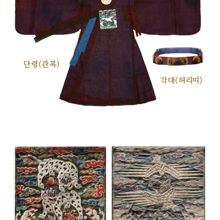
단령(관복)
각대(허리띠)