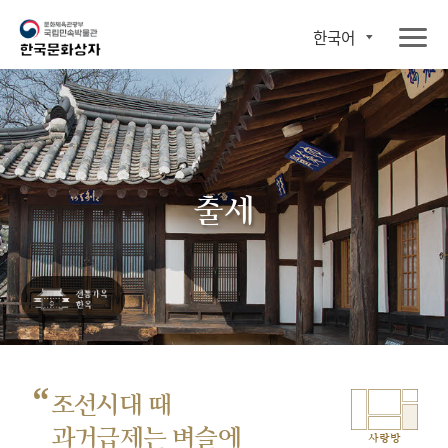
한국어
출세
“
조선시대 때
과거급제는 벼슬에
사랑방