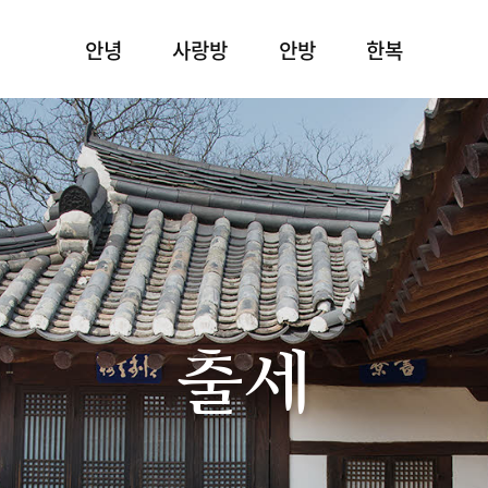
안녕
사랑방
안방
한복
출세