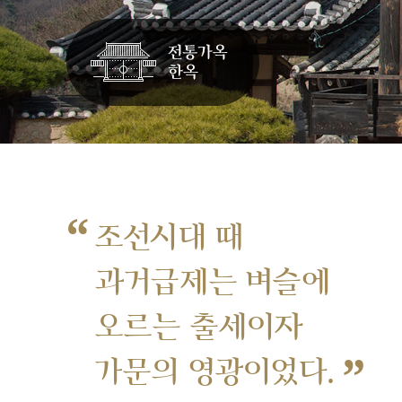
“
조선시대 때
과거급제는 벼슬에
오르는 출세이자
”
가문의 영광이었다.