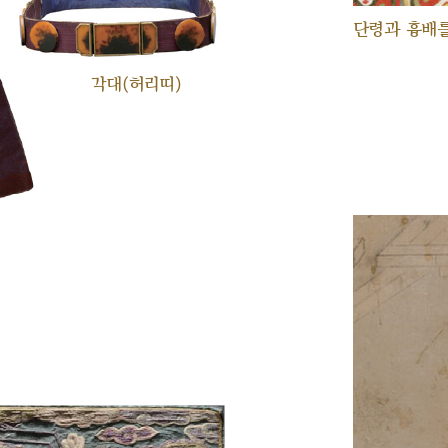
단령과 흉배를
각대(허리띠)