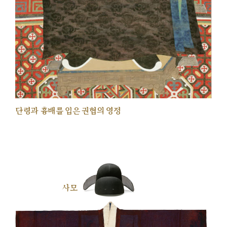
단령과 흉배를 입은 권협의 영정
사모