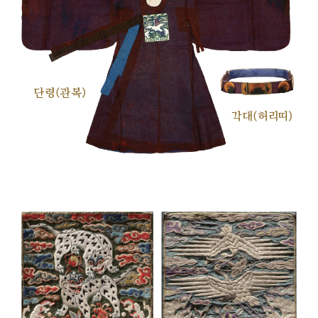
단령(관복)
각대(허리띠)