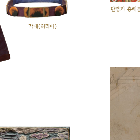
단령과 흉배를
각대(허리띠)