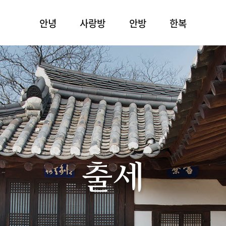
안녕
사랑방
안방
한복
출세