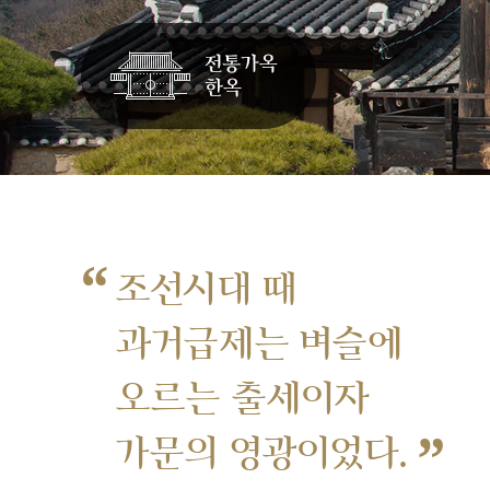
“
조선시대 때
과거급제는 벼슬에
오르는 출세이자
”
가문의 영광이었다.