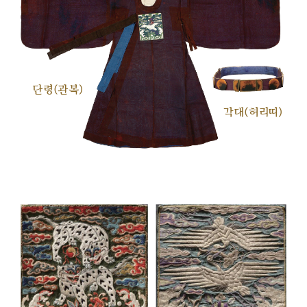
단령(관복)
각대(허리띠)