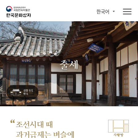
한국어
출세
“
조선시대 때
과거급제는 벼슬에
사랑방