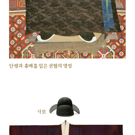
단령과 흉배를 입은 권협의 영정
사모