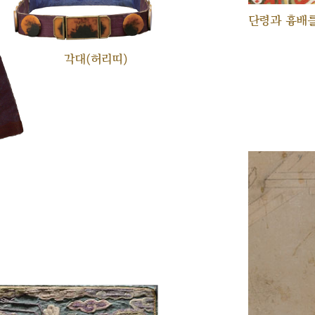
단령과 흉배를
각대(허리띠)