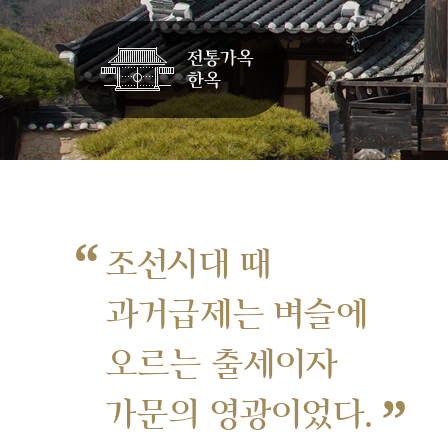
“
조선시대 때
과거급제는 벼슬에
오르는 출세이자
”
가문의 영광이었다.