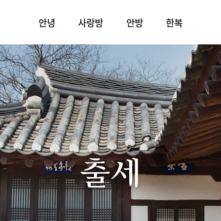
안녕
사랑방
안방
한복
출세