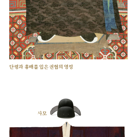
단령과 흉배를 입은 권협의 영정
사모