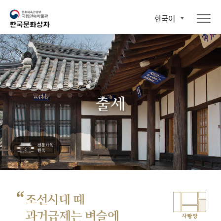
한국어
출세
“
조선시대 때
과거급제는 벼슬에
사랑방