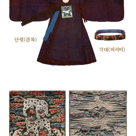
단령(관복)
각대(허리띠)