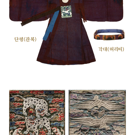
단령(관복)
각대(허리띠)