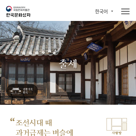
한국어
출세
“
조선시대 때
과거급제는 벼슬에
사랑방