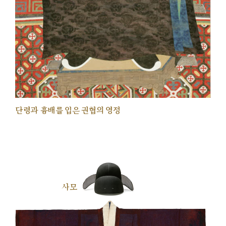
단령과 흉배를 입은 권협의 영정
사모