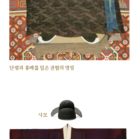
단령과 흉배를 입은 권협의 영정
사모