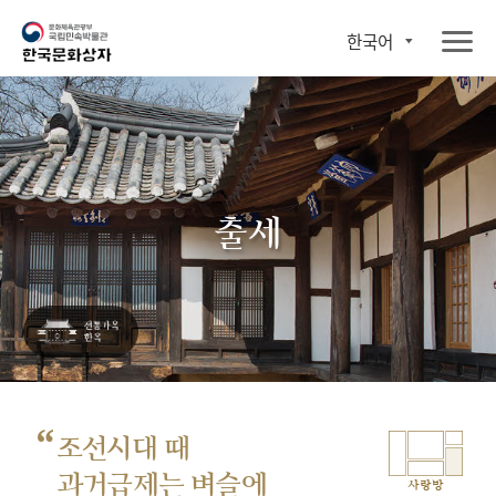
한국어
출세
“
조선시대 때
과거급제는 벼슬에
사랑방