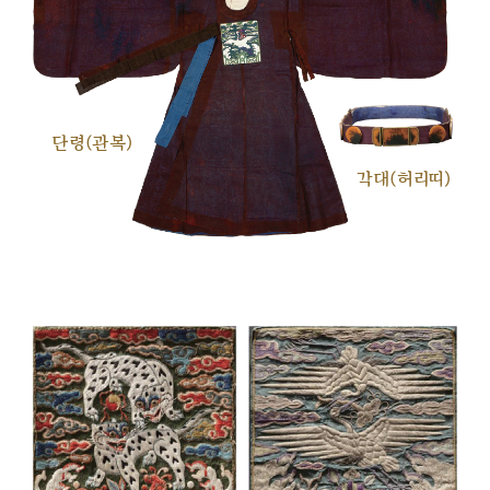
단령(관복)
각대(허리띠)