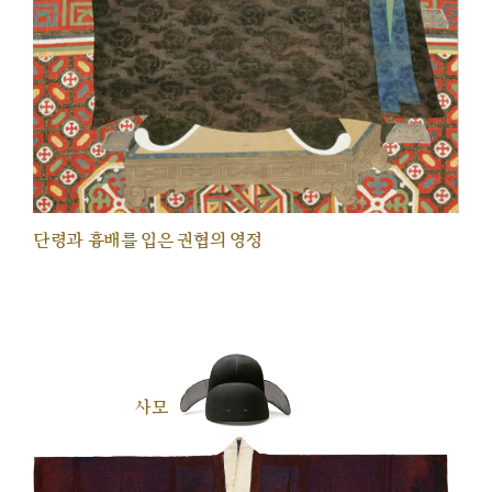
단령과 흉배를 입은 권협의 영정
사모