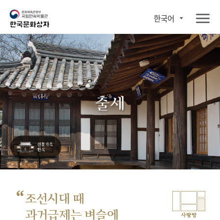
한국어
출세
“
조선시대 때
과거급제는 벼슬에
사랑방