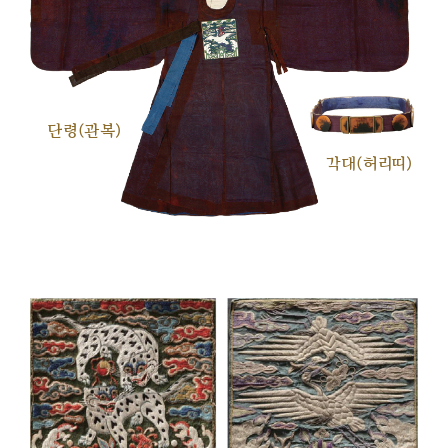
단령(관복)
각대(허리띠)