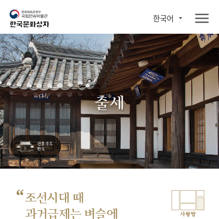
한국어
출세
“
조선시대 때
과거급제는 벼슬에
사랑방