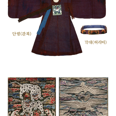
단령(관복)
각대(허리띠)