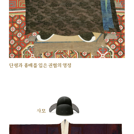
단령과 흉배를 입은 권협의 영정
사모