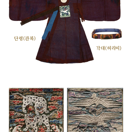
단령(관복)
각대(허리띠)