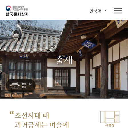
한국어
출세
“
조선시대 때
과거급제는 벼슬에
사랑방