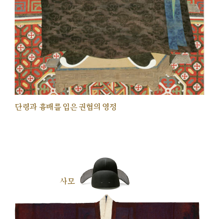
단령과 흉배를 입은 권협의 영정
사모