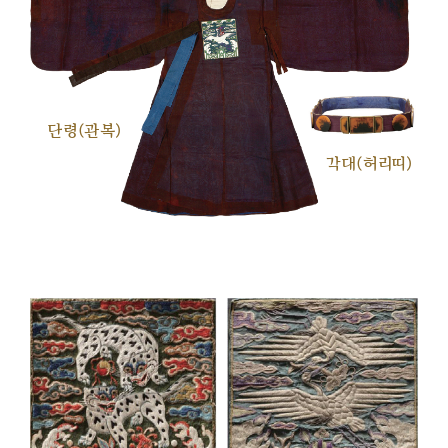
단령(관복)
각대(허리띠)