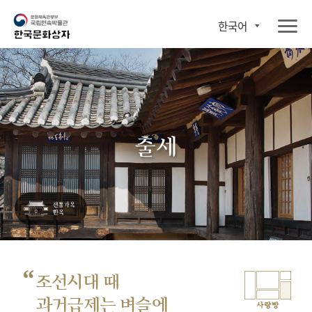
한국어
출세
“
조선시대 때
과거급제는 벼슬에
사랑방