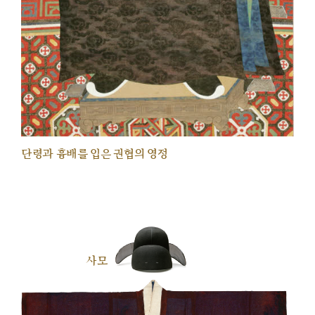
단령과 흉배를 입은 권협의 영정
사모