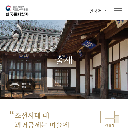
한국어
출세
“
조선시대 때
과거급제는 벼슬에
사랑방