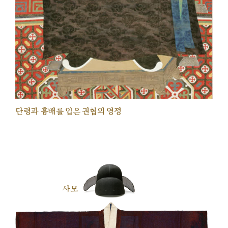
단령과 흉배를 입은 권협의 영정
사모