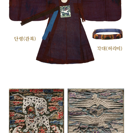
단령(관복)
각대(허리띠)