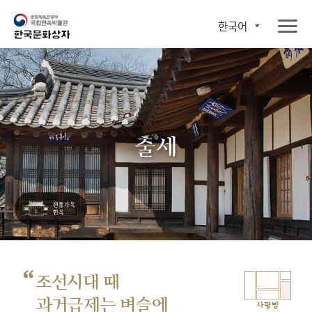
한국어
출세
“
조선시대 때
과거급제는 벼슬에
사랑방