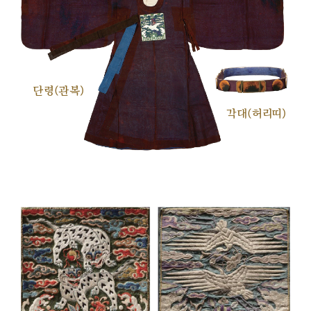
단령(관복)
각대(허리띠)