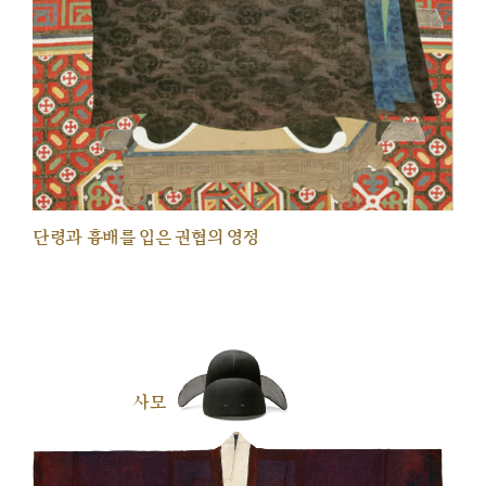
단령과 흉배를 입은 권협의 영정
사모