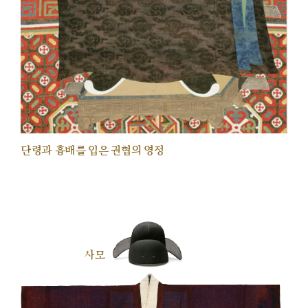
단령과 흉배를 입은 권협의 영정
사모