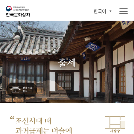
한국어
출세
“
조선시대 때
과거급제는 벼슬에
사랑방