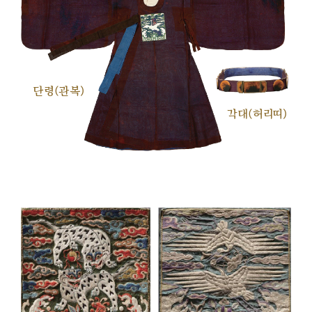
단령(관복)
각대(허리띠)