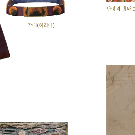
단령과 흉배를
각대(허리띠)