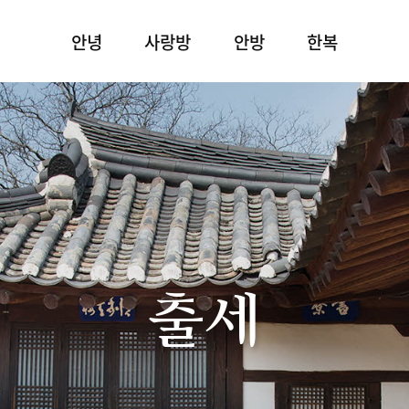
안녕
사랑방
안방
한복
출세