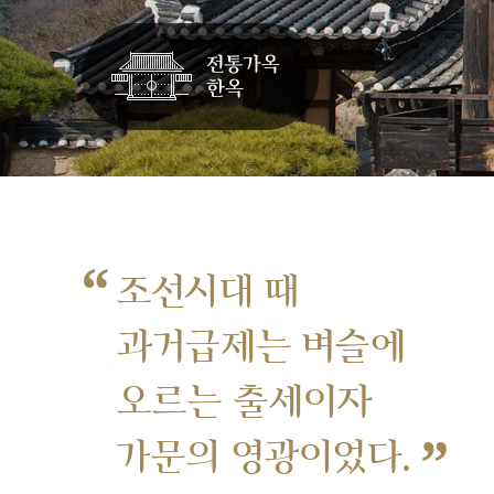
“
조선시대 때
과거급제는 벼슬에
오르는 출세이자
”
가문의 영광이었다.