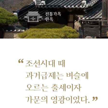
“
조선시대 때
과거급제는 벼슬에
오르는 출세이자
”
가문의 영광이었다.