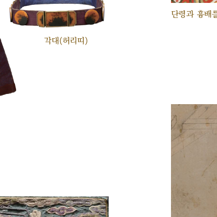
단령과 흉배를
각대(허리띠)