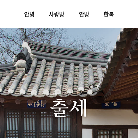
안녕
사랑방
안방
한복
출세