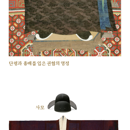
단령과 흉배를 입은 권협의 영정
사모