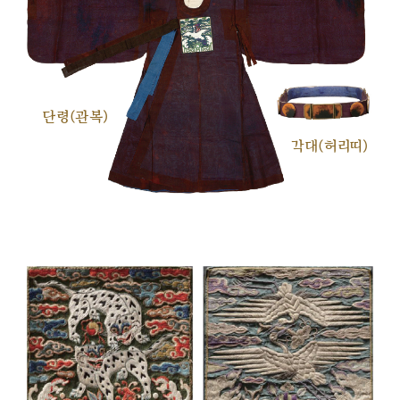
단령(관복)
각대(허리띠)