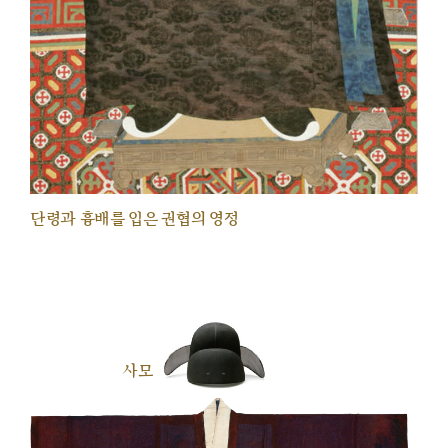
단령과 흉배를 입은 권협의 영정
사모