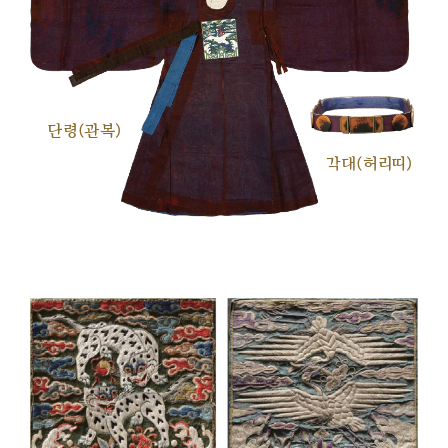
단령(관복)
각대(허리띠)