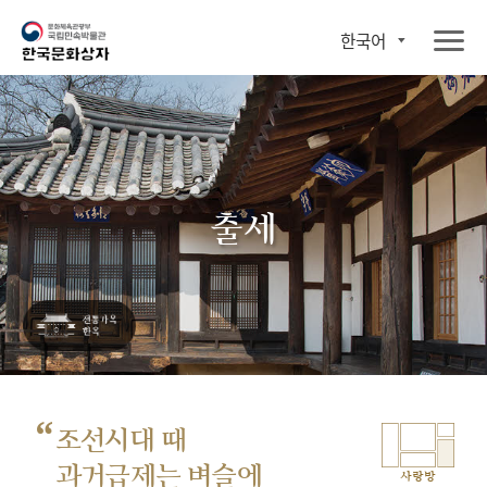
한국어
출세
“
조선시대 때
과거급제는 벼슬에
사랑방