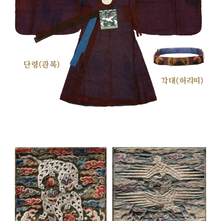
단령(관복)
각대(허리띠)