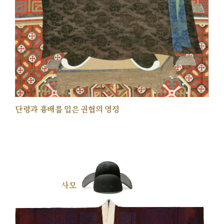
단령과 흉배를 입은 권협의 영정
사모