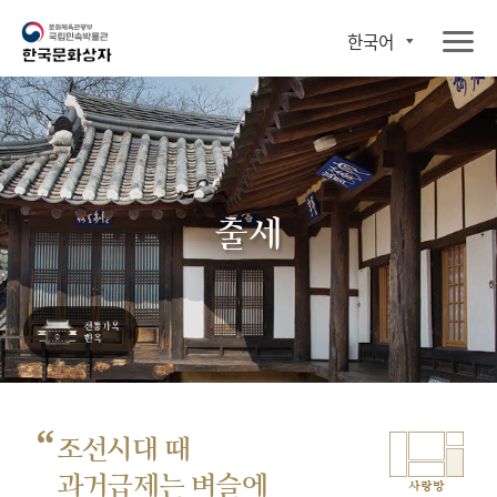
한국어
출세
“
조선시대 때
과거급제는 벼슬에
사랑방