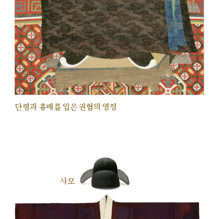
단령과 흉배를 입은 권협의 영정
사모