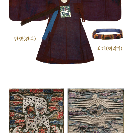
단령(관복)
각대(허리띠)