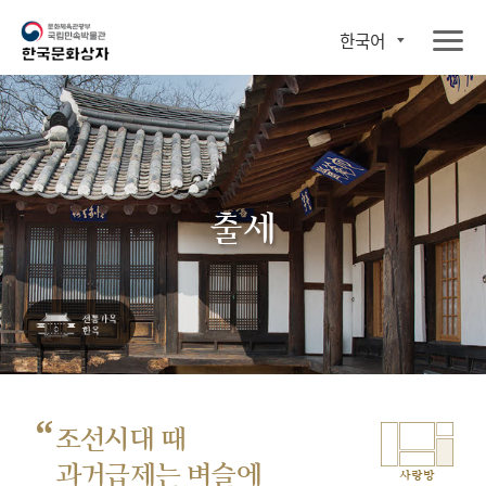
한국어
출세
“
조선시대 때
과거급제는 벼슬에
사랑방