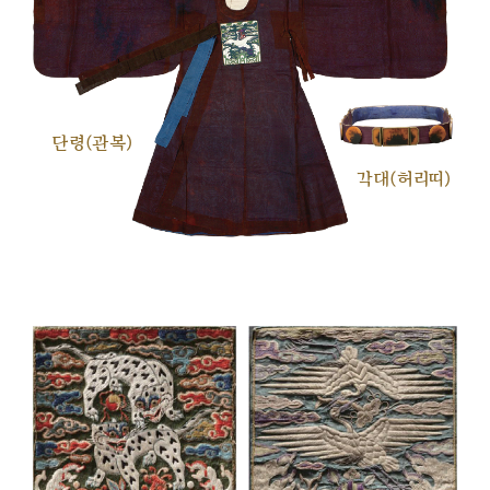
단령(관복)
각대(허리띠)