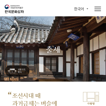
한국어
출세
“
조선시대 때
과거급제는 벼슬에
사랑방