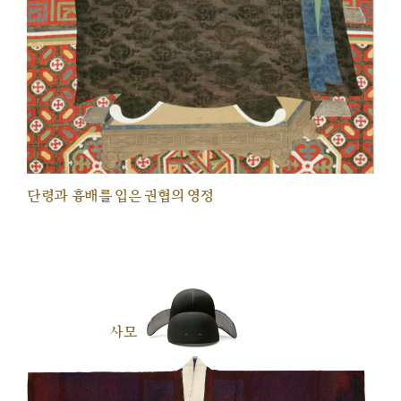
단령과 흉배를 입은 권협의 영정
사모