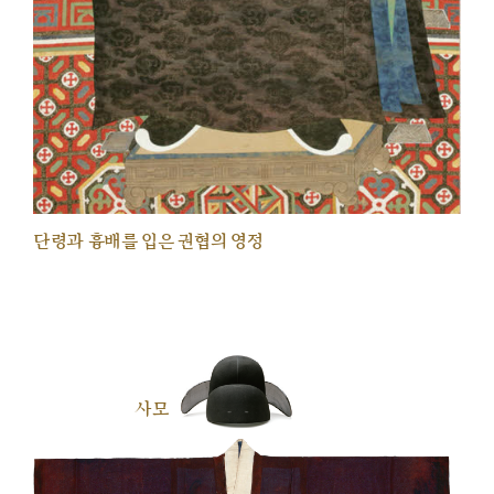
단령과 흉배를 입은 권협의 영정
사모