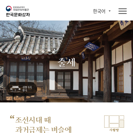
한국어
출세
“
조선시대 때
과거급제는 벼슬에
사랑방