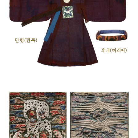
단령(관복)
각대(허리띠)