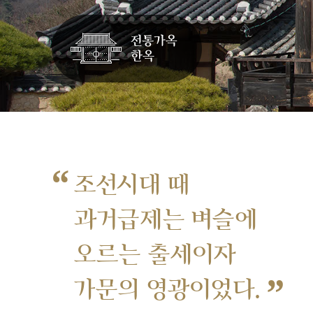
“
조선시대 때
과거급제는 벼슬에
오르는 출세이자
”
가문의 영광이었다.