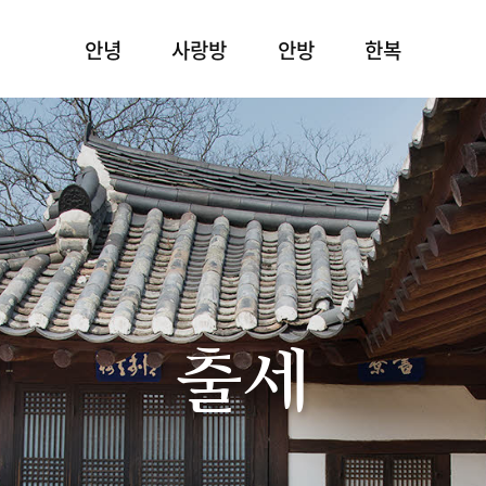
안녕
사랑방
안방
한복
출세