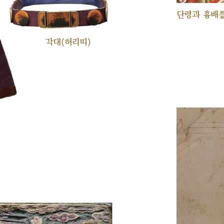
단령과 흉배를
각대(허리띠)