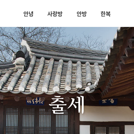
안녕
사랑방
안방
한복
출세