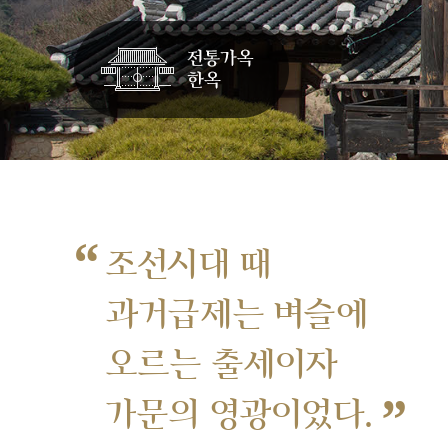
“
조선시대 때
과거급제는 벼슬에
오르는 출세이자
”
가문의 영광이었다.