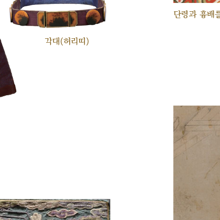
단령과 흉배를
각대(허리띠)