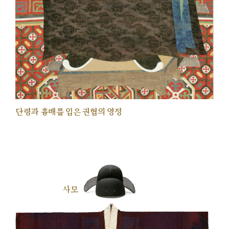
단령과 흉배를 입은 권협의 영정
사모