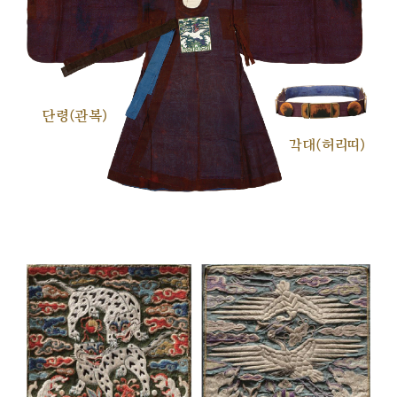
단령(관복)
각대(허리띠)