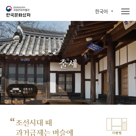
한국어
출세
“
조선시대 때
과거급제는 벼슬에
사랑방