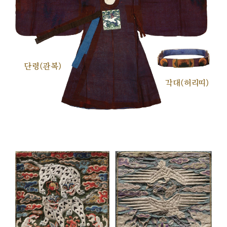
단령(관복)
각대(허리띠)