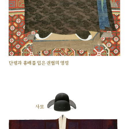
단령과 흉배를 입은 권협의 영정
사모