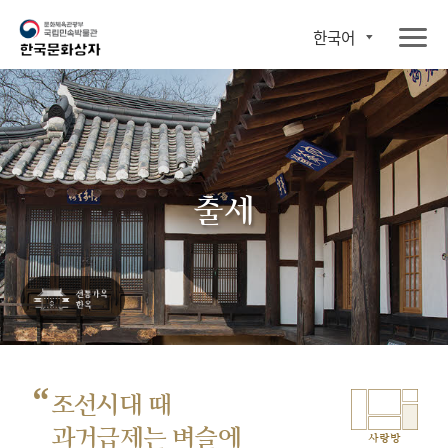
한국어
출세
“
조선시대 때
과거급제는 벼슬에
사랑방