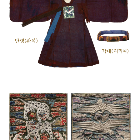
단령(관복)
각대(허리띠)