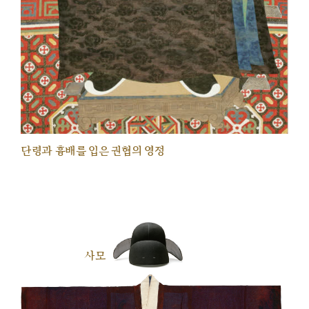
단령과 흉배를 입은 권협의 영정
사모