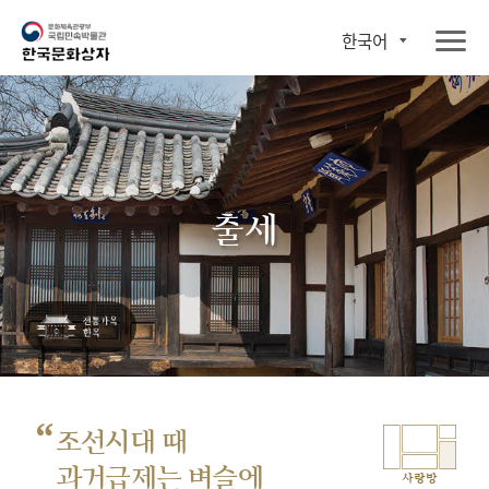
한국어
출세
“
조선시대 때
과거급제는 벼슬에
사랑방