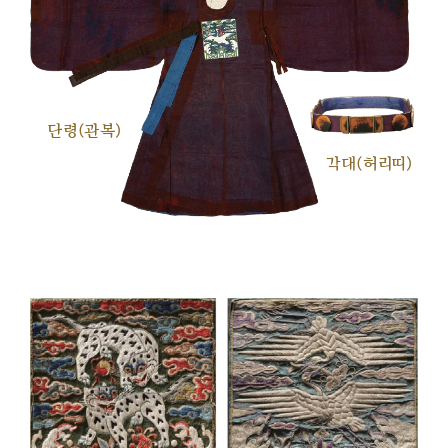
단령(관복)
각대(허리띠)