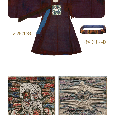
단령(관복)
각대(허리띠)