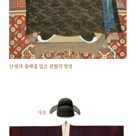
단령과 흉배를 입은 권협의 영정
사모