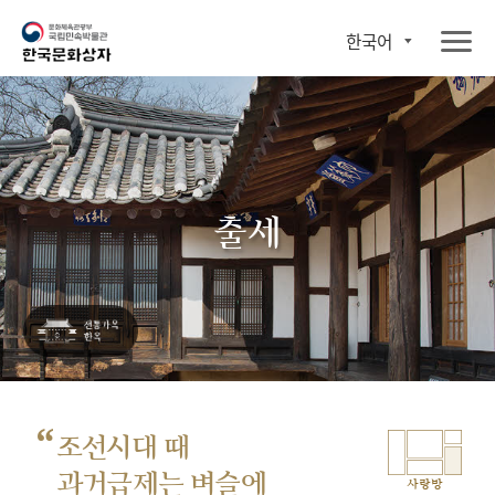
한국어
출세
“
조선시대 때
과거급제는 벼슬에
사랑방