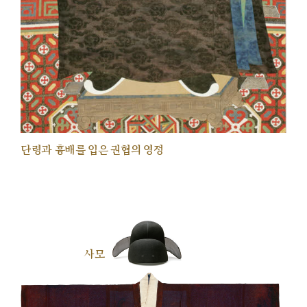
단령과 흉배를 입은 권협의 영정
사모