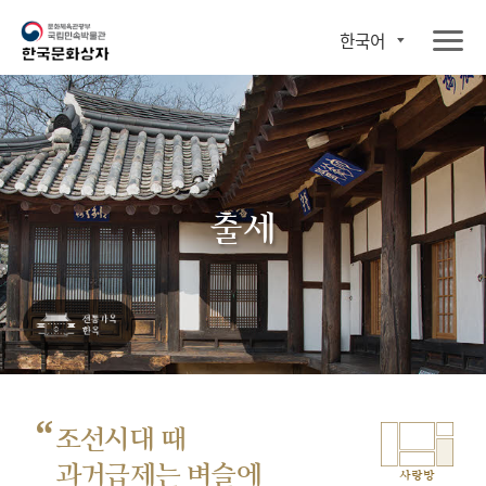
한국어
출세
“
조선시대 때
과거급제는 벼슬에
사랑방