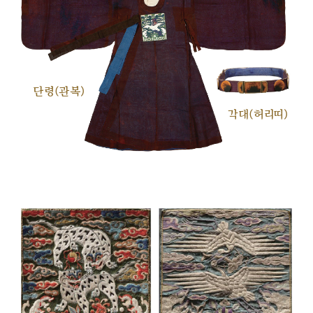
단령(관복)
각대(허리띠)