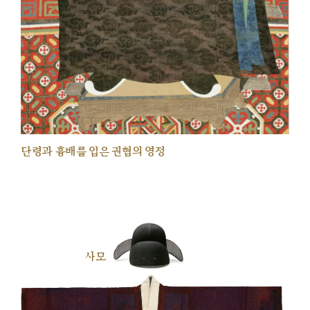
단령과 흉배를 입은 권협의 영정
사모