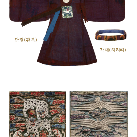
단령(관복)
각대(허리띠)