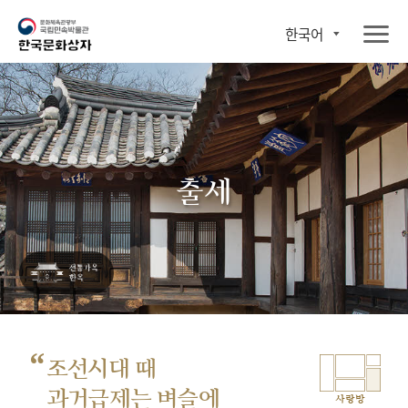
한국어
출세
“
조선시대 때
과거급제는 벼슬에
사랑방