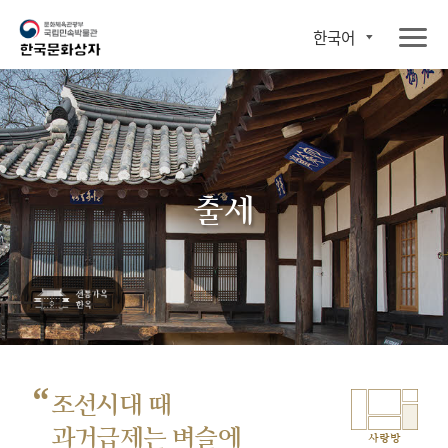
한국어
출세
“
조선시대 때
과거급제는 벼슬에
사랑방