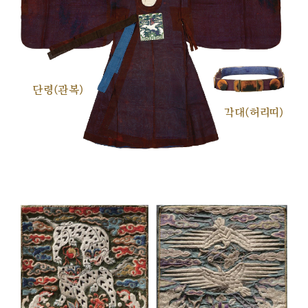
단령(관복)
각대(허리띠)