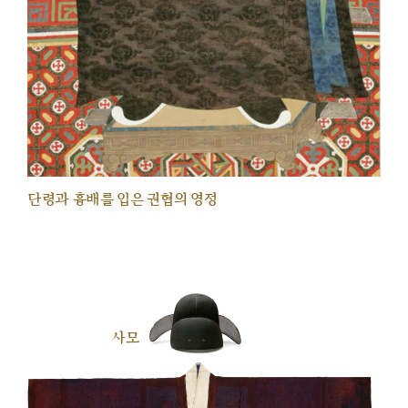
단령과 흉배를 입은 권협의 영정
사모