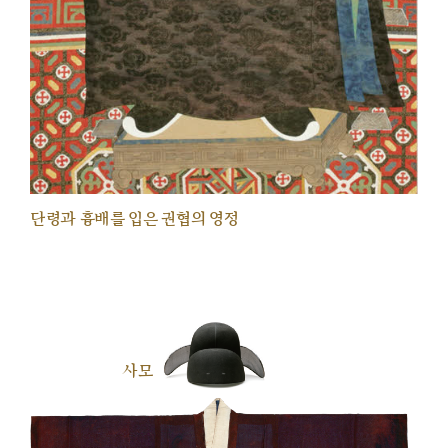
단령과 흉배를 입은 권협의 영정
사모