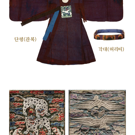
단령(관복)
각대(허리띠)