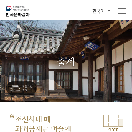
한국어
출세
“
조선시대 때
과거급제는 벼슬에
사랑방