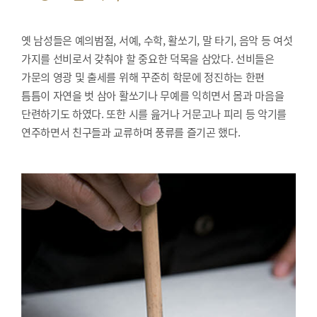
옛 남성들은 예의범절, 서예, 수학, 활쏘기, 말 타기, 음악 등 여섯
가지를 선비로서 갖춰야 할 중요한 덕목을 삼았다. 선비들은
가문의 영광 및 출세를 위해 꾸준히 학문에 정진하는 한편
틈틈이 자연을 벗 삼아 활쏘기나 무예를 익히면서 몸과 마음을
단련하기도 하였다. 또한 시를 읊거나 거문고나 피리 등 악기를
연주하면서 친구들과 교류하며 풍류를 즐기곤 했다.