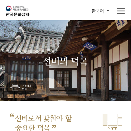
한국어
선비의 덕목
“
선비로서 갖춰야 할
”
중요한 덕목
사랑방